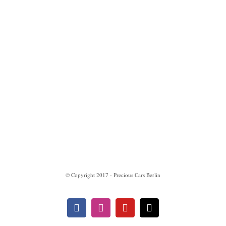
Impressum
Datenschutzerklärung
© Copyright 2017 - Precious Cars Berlin
Facebook
Instagram
YouTube
E-
Mail