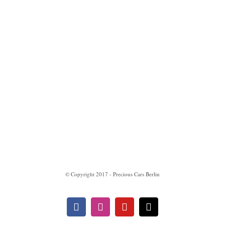
Impressum
Datenschutzerklärung
© Copyright 2017 - Precious Cars Berlin
Facebook
Instagram
YouTube
E-
Mail