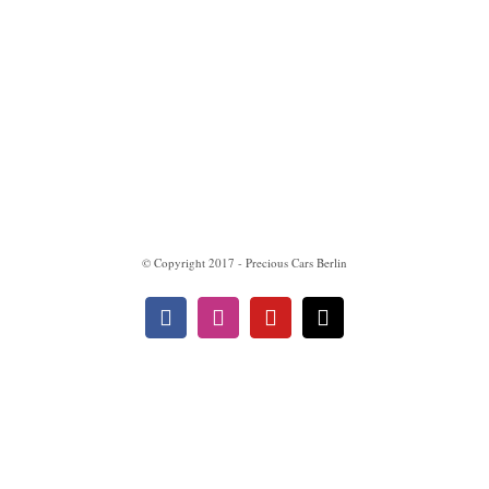
Impressum
Datenschutzerklärung
© Copyright 2017 - Precious Cars Berlin
Facebook
Instagram
YouTube
E-
Mail