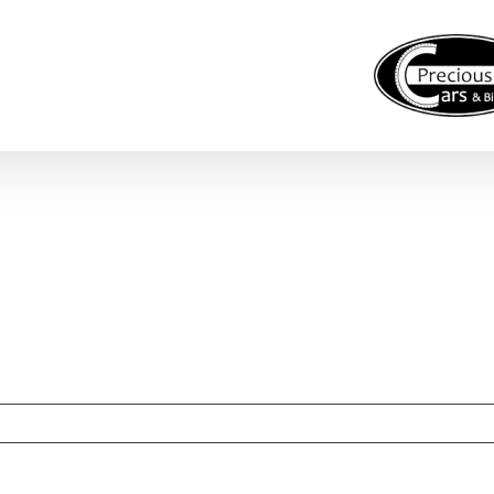
euge zum Verkauf
Projekte
66 Red – USA