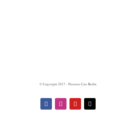
Impressum
Datenschutzerklärung
© Copyright 2017 - Precious Cars Berlin
Facebook
Instagram
YouTube
E-
Mail