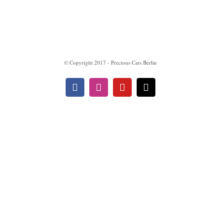
Impressum
Datenschutzerklärung
© Copyright 2017 - Precious Cars Berlin
Facebook
Instagram
YouTube
E-
Mail