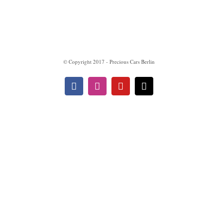
Impressum
Datenschutzerklärung
© Copyright 2017 - Precious Cars Berlin
Facebook
Instagram
YouTube
E-
Mail