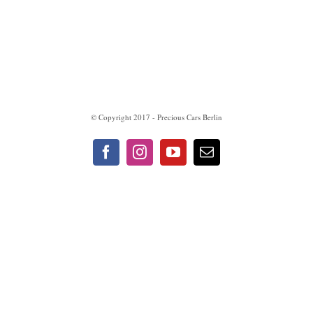
Impressum
Datenschutzerklärung
© Copyright 2017 - Precious Cars Berlin
Facebook
Instagram
YouTube
E-
Mail